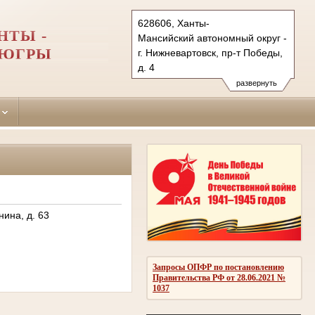
628606, Ханты-
НТЫ -
Мансийский автономный округ - Югра
 ЮГРЫ
г. Нижневартовск, пр-т Победы,
д. 4
Тел.: (3466) 29-11-52
развернуть
vartovgor.hmao@sudrf.ru
нина, д. 63
Запросы ОПФР по постановлению
Правительства РФ от 28.06.2021 №
1037