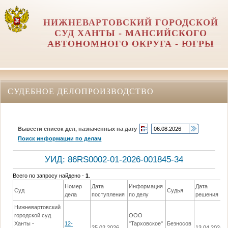
НИЖНЕВАРТОВСКИЙ ГОРОДСКОЙ
СУД ХАНТЫ - МАНСИЙСКОГО
АВТОНОМНОГО ОКРУГА - ЮГРЫ
СУДЕБНОЕ ДЕЛОПРОИЗВОДСТВО
Вывести список дел, назначенных на дату
Поиск информации по делам
УИД: 86RS0002-01-2026-001845-34
Всего по запросу найдено -
1
.
Номер
Дата
Информация
Дата
Суд
Судья
дела
поступления
по делу
решения
Нижневартовский
городской суд
ООО
Ханты -
12-
"Тарховское"
Безносов
25.02.2026
13.04.2026