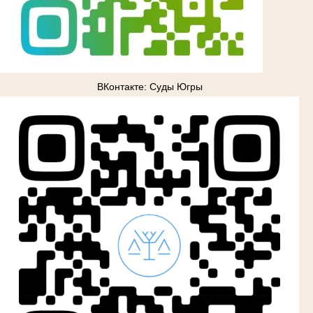
ВКонтакте: Суды Югры