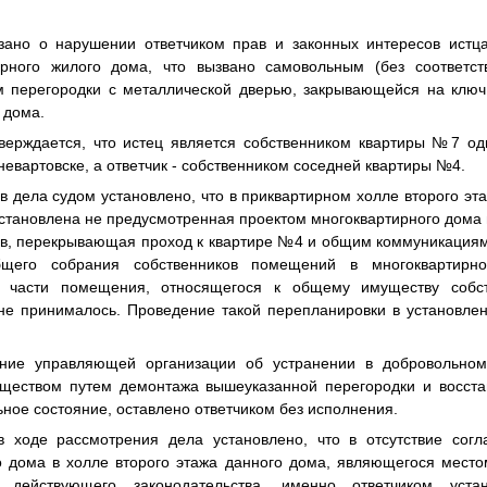
зано о нарушении ответчиком прав и законных интересов истца
рного жилого дома, что вызвано самовольным (без соответс
м перегородки с металлической дверью, закрывающейся на ключ
 дома.
ерждается, что истец является собственником квартиры №7 од
евартовске, а ответчик - собственником соседней квартиры №4.
 дела судом установлено, что в приквартирном холле второго эт
становлена не предусмотренная проектом многоквартирного дома 
ов, перекрывающая проход к квартире №4 и общим коммуникациям
щего собрания собственников помещений в многоквартирн
й части помещения, относящегося к общему имуществу собс
не принималось. Проведение такой перепланировки в установле
ние управляющей организации об устранении в добровольном
ществом путем демонтажа вышеуказанной перегородки и восста
ное состояние, оставлено ответчиком без исполнения.
 ходе рассмотрения дела установлено, что в отсутствие согл
о дома в холле второго этажа данного дома, являющегося место
 действующего законодательства, именно ответчиком уста