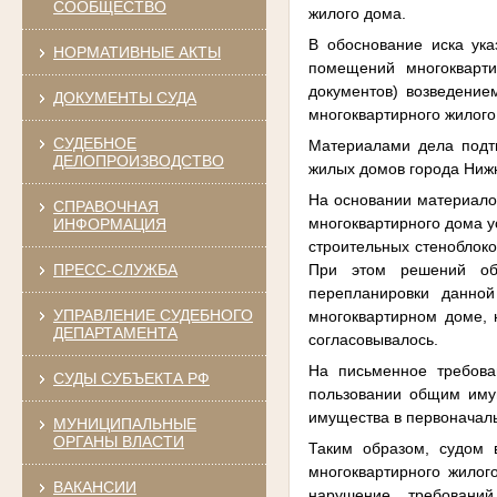
СООБЩЕСТВО
жилого дома.
В обоснование иска ука
НОРМАТИВНЫЕ АКТЫ
помещений многокварти
документов) возведение
ДОКУМЕНТЫ СУДА
многоквартирного жилого
СУДЕБНОЕ
Материалами дела подтв
ДЕЛОПРОИЗВОДСТВО
жилых домов города Нижн
На основании материалов
СПРАВОЧНАЯ
многоквартирного дома у
ИНФОРМАЦИЯ
строительных стеноблок
При этом решений об
ПРЕСС-СЛУЖБА
перепланировки данно
УПРАВЛЕНИЕ СУДЕБНОГО
многоквартирном доме, 
ДЕПАРТАМЕНТА
согласовывалось.
На письменное требова
СУДЫ СУБЪЕКТА РФ
пользовании общим иму
имущества в первоначаль
МУНИЦИПАЛЬНЫЕ
ОРГАНЫ ВЛАСТИ
Таким образом, судом в
многоквартирного жилог
ВАКАНСИИ
нарушение требований