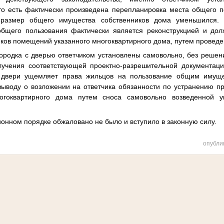
то есть фактически произведена перепланировка места общего по
 размер общего имущества собственников дома уменьшился.
общего пользования фактически является реконструкцией и дол
иков помещений указанного многоквартирного дома, путем провед
городка с дверью ответчиком установлены самовольно, без реше
лучения соответствующей проектно-разрешительной документации
 двери ущемляет права жильцов на пользование общим имуще
выводу о возложении на ответчика обязанности по устранению пр
гоквартирного дома путем сноса самовольно возведенной ук
онном порядке обжаловано не было и вступило в законную силу.
опубли