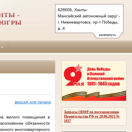
628606, Ханты-
НТЫ -
Мансийский автономный округ - Югра
 ЮГРЫ
г. Нижневартовск, пр-т Победы,
д. 4
Тел.: (3466) 29-11-52
развернуть
vartovgor.hmao@sudrf.ru
версия для печати
Запросы ОПФР по постановлению
Правительства РФ от 28.06.2021 №
ика жилого помещения в
1037
возложении обязанности
занного многоквартирного