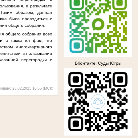
льзования, в результате
 Таким образом, данная
жна была проводиться с
ения общего собрания.
ния общего собрания всех
, а также тот факт, что
ством многоквартирного
епятствий в пользовании
азанной перегородки с
ВКонтакте: Суды Югры
ковано 26.02.2025 10:55 (МСК)