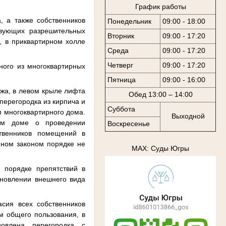
График работы
, а также собственников
Понедельник
09:00 - 18:00
твующих разрешительных
Вторник
09:00 - 17:20
, в приквартирном холле
Среда
09:00 - 17:20
Четверг
09:00 - 17:20
ного из многоквартирных
Пятница
09:00 - 16:00
ажа, в левом крыле лифта
Обед 13:00 – 14:00
перегородка из кирпича и
Суббота
 многоквартирного дома.
Выходной
ом доме о проведении
Воскресенье
твенников помещений в
нном законом порядке не
MAX: Суды Югры
 порядке препятствий в
новлении внешнего вида
асия всех собственников
м общего пользования, в
новлена перегородка с